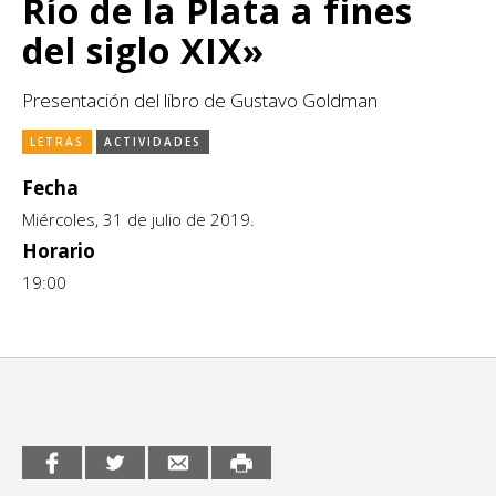
Río de la Plata a fines
CCE en el interior/libros
Exposiciones
del siglo XIX»
Espacio itinerante de lectura infantil
Formación
Presentación del libro de Gustavo Goldman
Género y Diversidad
LETRAS
ACTIVIDADES
Infantil y Juvenil
Fecha
Miércoles, 31 de julio de 2019.
Letras
Horario
19:00
Medio Ambiente
Música
Sin categoría