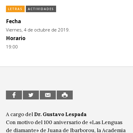
CCE en el interior/libros
Exposiciones
LETRAS
ACTIVIDADES
Espacio itinerante de lectura infantil
Fecha
Formación
Viernes, 4 de octubre de 2019.
Género y Diversidad
Horario
19:00
Infantil y Juvenil
Letras
Medio Ambiente
Música
Sin categoría
A cargo del
Dr. Gustavo Lespada
Con motivo del 100 aniversario de «Las Lenguas
de diamante» de Juana de Ibarborou, la Academia