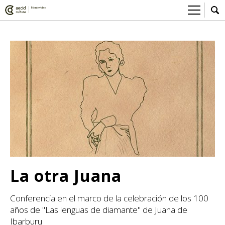
Sobre el Centro Cultural
Red AECID
Actividades
Equipo
> Ir a Actividades
Participa
Instalaciones
Esta semana
Envíanos tu propuesta
Noticias
Visítanos
Inscripciones
Buzón de sugerencias
Convocatorias
> Ir a Convocatorias
Medios
Convocatorias CCE
Sala de Prensa
Mediateca
La otra Juana
Convocatorias externas
CCE Medios
> Ir a Mediateca
Ciencia y Tecnología
Conferencia en el marco de la celebración de los 100
Ludoteca
Cine
años de "Las lenguas de diamante" de Juana de
Comicteca
Escénicas
Ibarburu