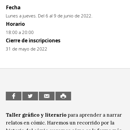
Fecha
CCE en el interior/libros
Exposiciones
Lunes a jueves. Del 6 al 9 de junio de 2022.
Espacio itinerante de lectura infantil
Horario
Formación
18:00 a 20:00
Género y Diversidad
Cierre de inscripciones
31 de mayo de 2022
Infantil y Juvenil
Letras
Medio Ambiente
Música
Sin categoría
Taller gráfico y literario
para aprender a narrar
relatos en cómic. Haremos un recorrido por la