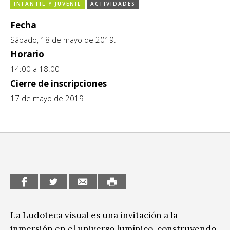
INFANTIL Y JUVENIL
ACTIVIDADES
CCE en el interior/libros
Exposiciones
Fecha
Espacio itinerante de lectura infantil
Formación
Sábado, 18 de mayo de 2019.
Horario
Género y Diversidad
14:00 a 18:00
Cierre de inscripciones
Infantil y Juvenil
17 de mayo de 2019
Letras
Medio Ambiente
Música
Sin categoría
La Ludoteca visual es una invitación a la
inmersión en el universo lumínico, construyendo