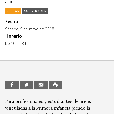
aforo.
CCE en el interior/libros
Exposiciones
LETRAS
ACTIVIDADES
Espacio itinerante de lectura infantil
Formación
Fecha
Sábado, 5 de mayo de 2018.
Género y Diversidad
Horario
Infantil y Juvenil
De 10 a 13 hs,
Letras
Medio Ambiente
Música
Sin categoría
Para profesionales y estudiantes de áreas
vinculadas a la Primera Infancia (desde la