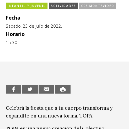
INFANTIL Y JUVENIL
ACTIVIDADES
CCE MONTEVIDEO
CCE en el interior/libros
Exposiciones
Fecha
Espacio itinerante de lectura infantil
Formación
Sábado, 23 de julio de 2022.
Género y Diversidad
Horario
15:30
Infantil y Juvenil
Letras
Medio Ambiente
Música
Sin categoría
Celebrá la fiesta que a tu cuerpo transforma y
expandite en una nueva forma, TOPA!
TOPA es una nueva creación del Colectivo