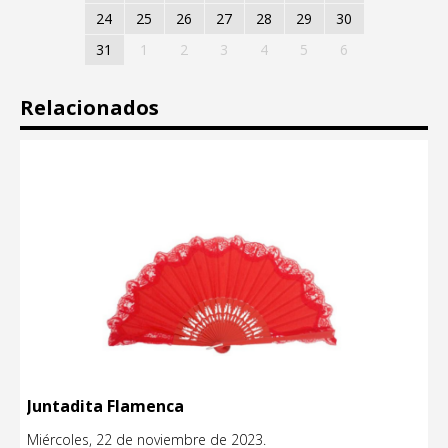
24
25
26
27
28
29
30
31
1
2
3
4
5
6
Relacionados
Juntadita Flamenca
Miércoles, 22 de noviembre de 2023.