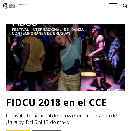
Sobre el Centro Cultural
Red AECID
Actividades
Equipo
> Ir a Actividades
Participa
Instalaciones
Esta semana
Envíanos tu propuesta
Noticias
Visítanos
Inscripciones
Buzón de sugerencias
Convocatorias
> Ir a Convocatorias
Medios
Convocatorias CCE
Sala de Prensa
Mediateca
FIDCU 2018 en el CCE
Convocatorias externas
CCE Medios
> Ir a Mediateca
Ciencia y Tecnología
Festival Internacional de Danza Contemporánea de
Ludoteca
Cine
Uruguay. Del 6 al 13 de mayo
Comicteca