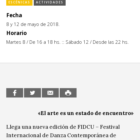
Escénicas
ESCÉNICAS
ACTIVIDADES
CCE en el interior/libros
Fecha
Exposiciones
Espacio itinerante de lectura infantil
8 y 12 de mayo de 2018.
Formación
Horario
Martes 8 / De 16 a 18 hs. :: Sábado 12 / Desde las 22 hs.
Género y Diversidad
Infantil y Juvenil
Letras
Medio Ambiente
Música
Sin categoría
«El arte es un estado de encuentro»
Llega una nueva edición de FIDCU – Festival
Internacional de Danza Contemporánea de