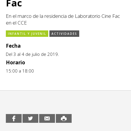
Fac
CCE en el interior/libros
Exposiciones
En el marco de la residencia de Laboratorio Cine Fac
Espacio itinerante de lectura infantil
Formación
en el CCE
Género y Diversidad
INFANTIL Y JUVENIL
ACTIVIDADES
Fecha
Infantil y Juvenil
Del 3 al 4 de julio de 2019.
Horario
Letras
15:00 a 18:00
Medio Ambiente
Música
Sin categoría