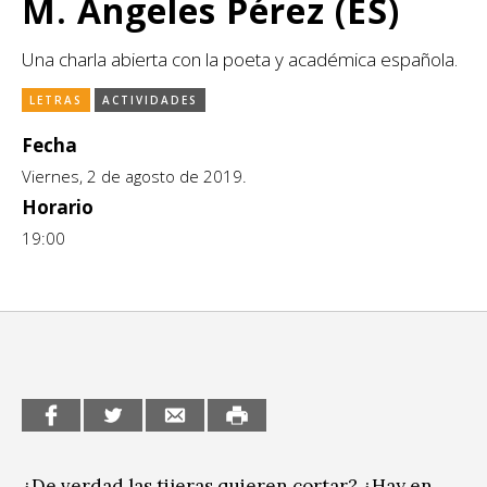
M. Ángeles Pérez (ES)
CCE en el interior/libros
Exposiciones
Una charla abierta con la poeta y académica española.
Espacio itinerante de lectura infantil
Formación
LETRAS
ACTIVIDADES
Género y Diversidad
Fecha
Infantil y Juvenil
Viernes, 2 de agosto de 2019.
Horario
Letras
19:00
Medio Ambiente
Música
Sin categoría
¿De verdad las tijeras quieren cortar? ¿Hay en