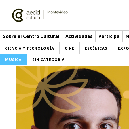
Sobre el Centro Cultural
Actividades
Participa
N
CIENCIA Y TECNOLOGÍA
CINE
ESCÉNICAS
EXPO
MÚSICA
SIN CATEGORÍA
Sobre el Centro Cultural
Red AECID
Actividades
Equipo
> Ir a Actividades
Participa
Instalaciones
Esta semana
Envíanos tu propuesta
Noticias
Visítanos
Inscripciones
Buzón de sugerencias
Convocatorias