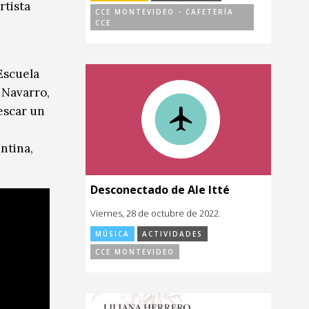
rtista
CCE MONTEVIDEO - CAFETERÍA
CCE
 Escuela
 Navarro,
escar un
ntina,
Desconectado de Ale Itté
Viernes, 28 de octubre de 2022.
MÚSICA
ACTIVIDADES
CCE MONTEVIDEO