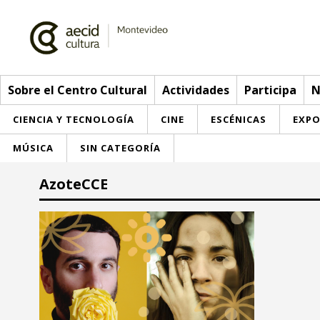
Sobre el Centro Cultural
Actividades
Participa
N
CIENCIA Y TECNOLOGÍA
CINE
ESCÉNICAS
EXPO
MÚSICA
SIN CATEGORÍA
Sobre el Centro Cultural
AzoteCCE
Red AECID
Actividades
Equipo
> Ir a Actividades
Participa
Instalaciones
Esta semana
Envíanos tu propuesta
Noticias
Visítanos
Inscripciones
Buzón de sugerencias
Convocatorias