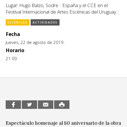
Escénicas
Lugar: Hugo Balzo, Sodre :: España y el CCE en el
CCE en el interior/libros
Festival Internacional de Artes Escénicas del Uruguay ::
Exposiciones
Espacio itinerante de lectura infantil
ESCÉNICAS
ACTIVIDADES
Formación
Fecha
Género y Diversidad
Jueves, 22 de agosto de 2019.
Horario
Infantil y Juvenil
21:00
Letras
Medio Ambiente
Música
Sin categoría
Espectáculo homenaje al 80 aniversario de la obra