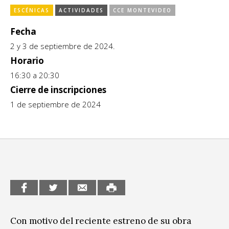
Escénicas
ESCÉNICAS
ACTIVIDADES
CCE MONTEVIDEO
CCE en el interior/libros
Exposiciones
Fecha
Espacio itinerante de lectura infantil
2 y 3 de septiembre de 2024.
Formación
Horario
Género y Diversidad
16:30 a 20:30
Cierre de inscripciones
Infantil y Juvenil
1 de septiembre de 2024
Letras
Medio Ambiente
Música
Sin categoría
Con motivo del reciente estreno de su obra