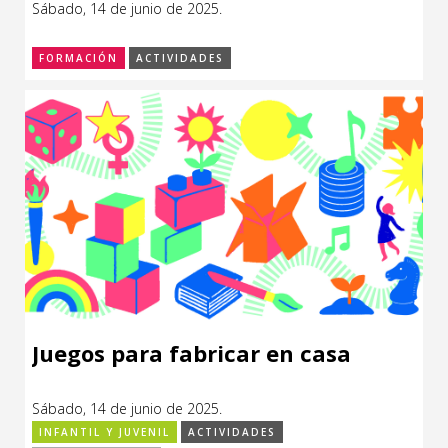
Sábado, 14 de junio de 2025.
CCE en el interior/libros
Exposiciones
FORMACIÓN
ACTIVIDADES
Espacio itinerante de lectura infantil
Formación
Género y Diversidad
Infantil y Juvenil
Letras
Medio Ambiente
Música
Sin categoría
Juegos para fabricar en casa
Sábado, 14 de junio de 2025.
INFANTIL Y JUVENIL
ACTIVIDADES