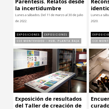
Paréntesis. Relatos desde
Recon
Música
Música
la incertidumbre
identi
Lunes a sábados. Del 11 de marzo al 30 de julio
Lunes a sába
Sin categoría
Sin categoría
de 2022.
2020.
EXPOSICIONES
EXPOSICIONES
EXPOSICI
CCE MONTEVIDEO - HUB, PLANTA BAJA
CCE MONT
Exposición de resultados
Encuen
del Taller de creación de
curado