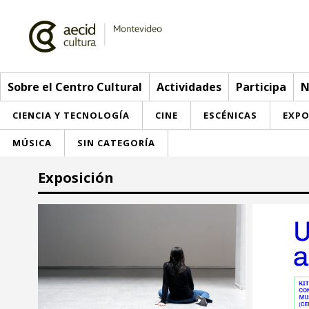
Sobre el Centro Cultural
Actividades
Participa
N
CIENCIA Y TECNOLOGÍA
CINE
ESCÉNICAS
EXPO
MÚSICA
SIN CATEGORÍA
Sobre el Centro Cultural
Exposición
Red AECID
Actividades
Equipo
> Ir a Actividades
Participa
Instalaciones
Esta semana
Envíanos tu propuesta
Noticias
Visítanos
Inscripciones
Buzón de sugerencias
Convocatorias