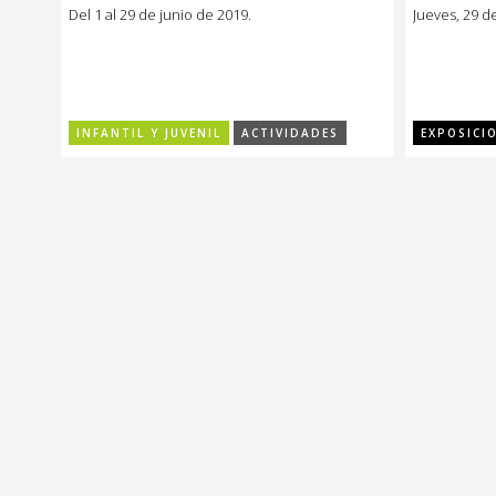
libros objeto en la
la furi
Del 1 al 29 de junio de 2019.
Jueves, 29 d
Mediateca del CCE
Fernan
INFANTIL Y JUVENIL
ACTIVIDADES
EXPOSICI