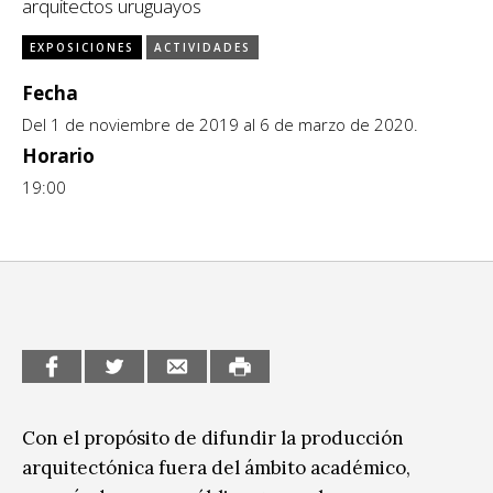
arquitectos uruguayos
CCE en el interior/libros
Exposiciones
EXPOSICIONES
ACTIVIDADES
Espacio itinerante de lectura infantil
Fecha
Formación
Del 1 de noviembre de 2019 al 6 de marzo de 2020.
Género y Diversidad
Horario
19:00
Infantil y Juvenil
Letras
Medio Ambiente
Música
Sin categoría
Con el propósito de difundir la producción
arquitectónica fuera del ámbito académico,