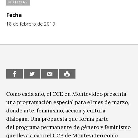
NOTICIAS
CCE en el interior/libros
Exposiciones
Fecha
Espacio itinerante de lectura infantil
Formación
18 de febrero de 2019
Género y Diversidad
Infantil y Juvenil
Letras
Medio Ambiente
Música
Como cada año, el CCE en Montevideo presenta
Sin categoría
una programación especial para el mes de marzo,
donde arte, feminismo, acción y cultura
dialogan. Una propuesta que forma parte
del
programa permanente de género y feminismo
que lleva a cabo el CCE de Montevideo como