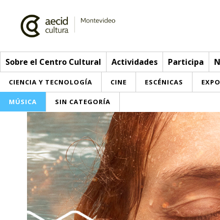
Sobre el Centro Cultural
Actividades
Participa
N
CIENCIA Y TECNOLOGÍA
CINE
ESCÉNICAS
EXPO
MÚSICA
SIN CATEGORÍA
Sobre el Centro Cultural
Red AECID
Actividades
Equipo
> Ir a Actividades
Participa
Instalaciones
Esta semana
Envíanos tu propuesta
Noticias
Visítanos
Inscripciones
Buzón de sugerencias
Convocatorias