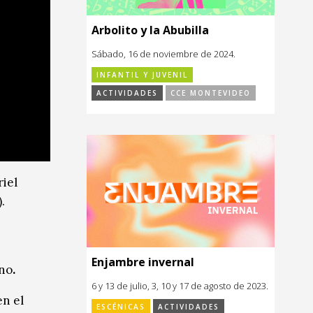
Arbolito y la Abubilla
Sábado, 16 de noviembre de 2024.
INFANTIL Y JUVENIL
ACTIVIDADES
CCE MONTEVIDEO
iel
.
Enjambre invernal
ino
.
6 y 13 de julio, 3, 10 y 17 de agosto de 2023.
en el
ESCÉNICAS
ACTIVIDADES