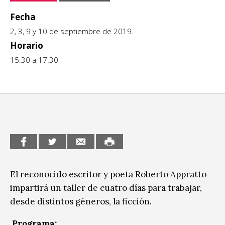
CCE en el interior/libros
Fecha
Exposiciones
2, 3, 9 y 10 de septiembre de 2019.
Espacio itinerante de lectura infantil
Formación
Horario
15:30 a 17:30
Género y Diversidad
Infantil y Juvenil
Letras
Medio Ambiente
Música
Sin categoría
El reconocido escritor y poeta Roberto Appratto
impartirá un taller de cuatro días para trabajar,
desde distintos géneros, la ficción.
Programa: