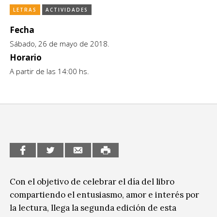
LETRAS
ACTIVIDADES
CCE en el interior/libros
Exposiciones
Fecha
Espacio itinerante de lectura infantil
Formación
Sábado, 26 de mayo de 2018.
Género y Diversidad
Horario
A partir de las 14:00 hs.
Infantil y Juvenil
Letras
Medio Ambiente
Música
Sin categoría
Con el objetivo de celebrar el día del libro
compartiendo el entusiasmo, amor e interés por
la lectura, llega la segunda edición de esta