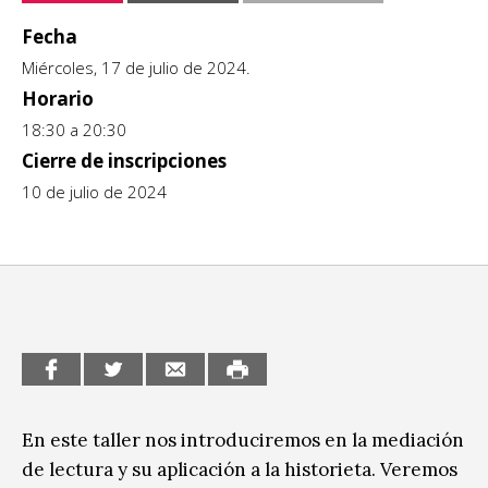
CCE en el interior/libros
Fecha
Exposiciones
Miércoles, 17 de julio de 2024.
Espacio itinerante de lectura infantil
Formación
Horario
18:30 a 20:30
Género y Diversidad
Cierre de inscripciones
10 de julio de 2024
Infantil y Juvenil
Letras
Medio Ambiente
Música
Sin categoría
En este taller nos introduciremos en la mediación
de lectura y su aplicación a la historieta. Veremos