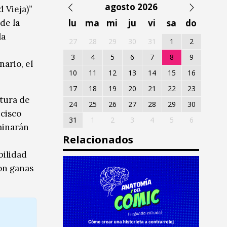
agosto 2026
d Vieja)”
de la
lu
ma
mi
ju
vi
sa
do
la
27
28
29
30
31
1
2
3
4
5
6
7
8
9
ario, el
10
11
12
13
14
15
16
17
18
19
20
21
22
23
ctura de
24
25
26
27
28
29
30
ncisco
31
1
2
3
4
5
6
lminarán
Relacionados
bilidad
con ganas