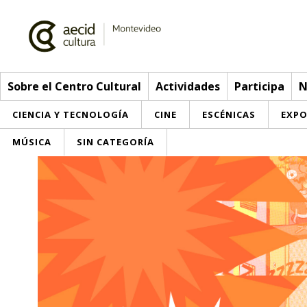
Sobre el Centro Cultural
Actividades
Participa
N
CIENCIA Y TECNOLOGÍA
CINE
ESCÉNICAS
EXPO
MÚSICA
SIN CATEGORÍA
Sobre el Centro Cultural
Red AECID
Actividades
Equipo
> Ir a Actividades
Participa
Instalaciones
Esta semana
Envíanos tu propuesta
Noticias
Visítanos
Inscripciones
Buzón de sugerencias
Convocatorias