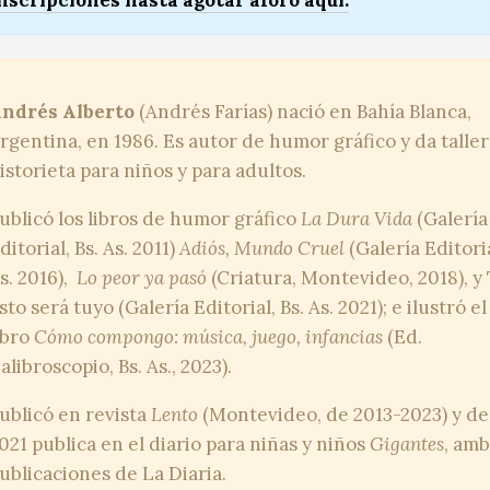
nscripciones hasta agotar aforo aquí.
ndrés Alberto
(Andrés Farías) nació en Bahía Blanca,
rgentina, en 1986. Es autor de humor gráfico y da talle
istorieta para niños y para adultos.
ublicó los libros de humor gráfico
La Dura Vida
(Galería
ditorial, Bs. As. 2011)
Adiós, Mundo Cruel
(Galería Editoria
s. 2016),
Lo peor ya pasó
(Criatura, Montevideo, 2018), y
sto será tuyo (Galería Editorial, Bs. As. 2021); e ilustró el
ibro
Cómo compongo: música, juego, infancias
(Ed.
alibroscopio, Bs. As., 2023).
ublicó en revista
Lento
(Montevideo, de 2013-2023) y d
021 publica en el diario para niñas y niños
Gigantes
, am
ublicaciones de La Diaria.