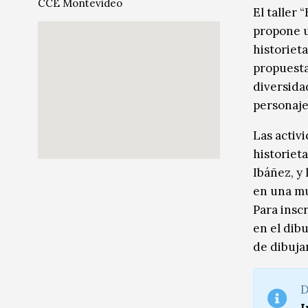
CCE Montevideo
El taller 
Música
Música
propone u
Sin categoría
Sin categoría
historieta
propuesta
diversida
personaje,
Las activ
historieta
Ibáñez, y
en una mue
Para insc
en el dibu
de dibujar
D