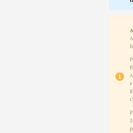
I
A
A
h
P
E
A
e
l
C
P
2
p