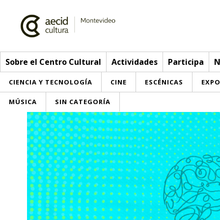
Sobre el Centro Cultural
Actividades
Participa
N
CIENCIA Y TECNOLOGÍA
CINE
ESCÉNICAS
EXPO
MÚSICA
SIN CATEGORÍA
Sobre el Centro Cultural
Red AECID
Actividades
Equipo
> Ir a Actividades
Participa
Instalaciones
Esta semana
Envíanos tu propuesta
Noticias
Visítanos
Inscripciones
Buzón de sugerencias
Convocatorias