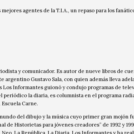
ejores agentes de la T.I.A., un repaso para los fanátic
riodista y comunicador. Es autor de nueve libros de cue
nte argentino Gustavo Sala, con quien además lleva adel
s Los Informantes guionó y condujo programas de telev
l periódico la diaria, es columnista en el programa radi
en Escuela Carne.
 mundo del dibujo y la música cuyo primer gran mojón f
al de Historietas para jóvenes creadores” de 1992 y 19
Neo, La República, La Diaria, Los Informantes y ha rea