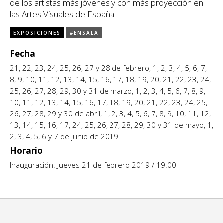
de los artistas más jóvenes y con más proyección en
las Artes Visuales de España.
CCE en el interior/libros
Exposiciones
EXPOSICIONES
#ENSALA
Espacio itinerante de lectura infantil
Formación
Fecha
Género y Diversidad
21, 22, 23, 24, 25, 26, 27 y 28 de febrero, 1, 2, 3, 4, 5, 6, 7,
8, 9, 10, 11, 12, 13, 14, 15, 16, 17, 18, 19, 20, 21, 22, 23, 24,
Infantil y Juvenil
25, 26, 27, 28, 29, 30 y 31 de marzo, 1, 2, 3, 4, 5, 6, 7, 8, 9,
10, 11, 12, 13, 14, 15, 16, 17, 18, 19, 20, 21, 22, 23, 24, 25,
Letras
26, 27, 28, 29 y 30 de abril, 1, 2, 3, 4, 5, 6, 7, 8, 9, 10, 11, 12,
13, 14, 15, 16, 17, 24, 25, 26, 27, 28, 29, 30 y 31 de mayo, 1,
Medio Ambiente
2, 3, 4, 5, 6 y 7 de junio de 2019.
Horario
Música
Inauguración: Jueves 21 de febrero 2019 / 19:00
Sin categoría