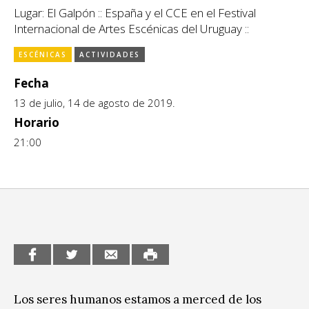
Escénicas
Lugar: El Galpón :: España y el CCE en el Festival
CCE en el interior/libros
Internacional de Artes Escénicas del Uruguay ::
Exposiciones
Espacio itinerante de lectura infantil
ESCÉNICAS
ACTIVIDADES
Formación
Fecha
Género y Diversidad
13 de julio, 14 de agosto de 2019.
Horario
Infantil y Juvenil
21:00
Letras
Medio Ambiente
Música
Sin categoría
Los seres humanos estamos a merced de los