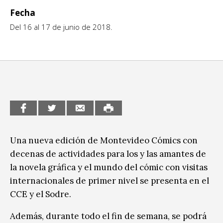
Fecha
CCE en el interior/libros
Exposiciones
Del 16 al 17 de junio de 2018.
Espacio itinerante de lectura infantil
Formación
Género y Diversidad
Infantil y Juvenil
Letras
Medio Ambiente
Una nueva edición de Montevideo Cómics con
Música
decenas de actividades para los y las amantes de
la novela gráfica y el mundo del cómic con visitas
Sin categoría
internacionales de primer nivel se presenta en el
CCE y el Sodre.
Además, durante todo el fin de semana, se podrá