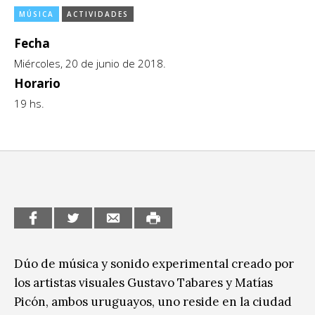
MÚSICA
ACTIVIDADES
CCE en el interior/libros
Exposiciones
Fecha
Espacio itinerante de lectura infantil
Formación
Miércoles, 20 de junio de 2018.
Género y Diversidad
Horario
19 hs.
Infantil y Juvenil
Letras
Medio Ambiente
Música
Sin categoría
Dúo de música y sonido experimental creado por
los artistas visuales Gustavo Tabares y Matías
Picón, ambos uruguayos, uno reside en la ciudad