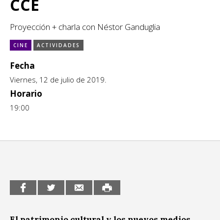
CCE
Escénicas
CCE en el interior/libros
Exposiciones
Proyección + charla con Néstor Ganduglia
Espacio itinerante de lectura infantil
Formación
CINE
ACTIVIDADES
Fecha
Género y Diversidad
Viernes, 12 de julio de 2019.
Infantil y Juvenil
Horario
19:00
Letras
Medio Ambiente
Música
Sin categoría
El patrimonio cultural y los nuevos medios