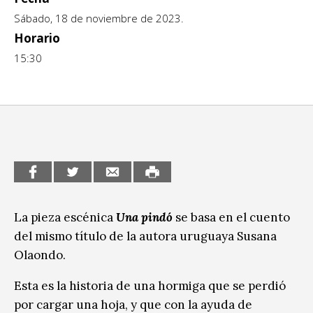
Sábado, 18 de noviembre de 2023.
CCE en el interior/libros
Exposiciones
Horario
Espacio itinerante de lectura infantil
Formación
15:30
Género y Diversidad
Infantil y Juvenil
Letras
Medio Ambiente
Música
La pieza escénica
Una pindó
se basa en el cuento
del mismo título de la autora uruguaya Susana
Sin categoría
Olaondo.
Esta es la historia de una hormiga que se perdió
por cargar una hoja, y que con la ayuda de