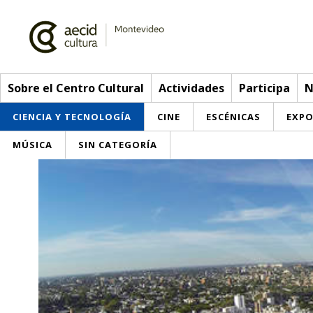
Sobre el Centro Cultural
Actividades
Participa
N
CIENCIA Y TECNOLOGÍA
CINE
ESCÉNICAS
EXPO
MÚSICA
SIN CATEGORÍA
Sobre el Centro Cultural
Red AECID
Actividades
Equipo
> Ir a Actividades
Participa
Instalaciones
Esta semana
Envíanos tu propuesta
Noticias
Visítanos
Inscripciones
Buzón de sugerencias
Convocatorias