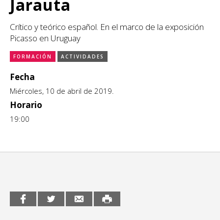
Jarauta
CCE en el interior/libros
Exposiciones
Crítico y teórico español. En el marco de la exposición
Espacio itinerante de lectura infantil
Picasso en Uruguay
Formación
FORMACIÓN
ACTIVIDADES
Género y Diversidad
Fecha
Infantil y Juvenil
Miércoles, 10 de abril de 2019.
Horario
Letras
19:00
Medio Ambiente
Música
Sin categoría