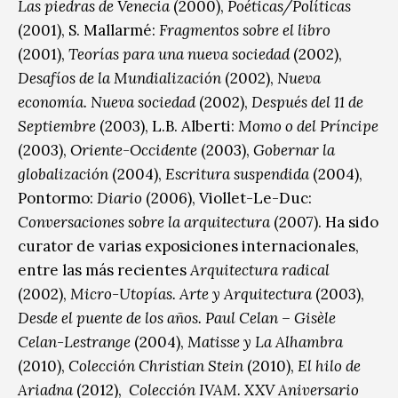
Las piedras de Venecia
(2000),
Poéticas/Políticas
(2001), S. Mallarmé:
Fragmentos sobre el libro
(2001),
Teorías para una nueva sociedad
(2002),
Desafíos de la Mundialización
(2002),
Nueva
economía. Nueva sociedad
(2002),
Después del 11 de
Septiembre
(2003), L.B. Alberti:
Momo o del Príncipe
(2003),
Oriente-Occidente
(2003),
Gobernar la
globalización
(2004),
Escritura suspendida
(2004),
Pontormo:
Diario
(2006), Viollet-Le-Duc:
Conversaciones sobre la arquitectura
(2007). Ha sido
curator de varias exposiciones internacionales,
entre las más recientes
Arquitectura radical
(2002),
Micro-Utopías. Arte y Arquitectura
(2003),
Desde el puente de los años. Paul Celan – Gisèle
Celan-Lestrange
(2004),
Matisse y La Alhambra
(2010),
Colección Christian Stein
(2010),
El hilo de
Ariadna
(2012),
Colección IVAM. XXV Aniversario