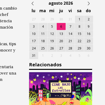
agosto 2026
un cambio
lu
ma
mi
ju
vi
sa
do
 chef
27
28
29
30
31
1
2
riencia
3
4
5
6
7
8
9
rmación
10
11
12
13
14
15
16
17
18
19
20
21
22
23
cas, tips
24
25
26
27
28
29
30
conocer y
31
1
2
3
4
5
6
Relacionados
entaria
mover una
an