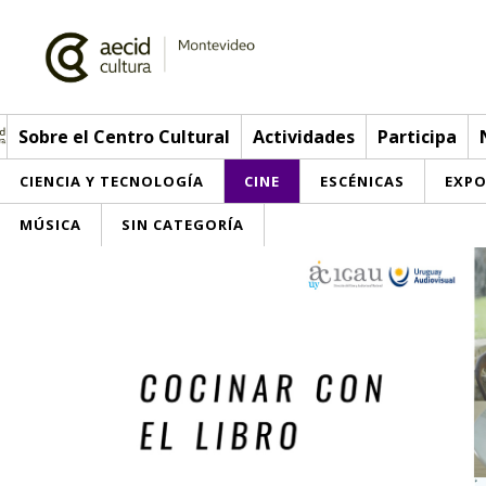
Sobre el Centro Cultural
Actividades
Participa
N
CIENCIA Y TECNOLOGÍA
CINE
ESCÉNICAS
EXPO
MÚSICA
SIN CATEGORÍA
Sobre el Centro Cultural
Red AECID
Actividades
Equipo
> Ir a Actividades
Participa
Instalaciones
Esta semana
Envíanos tu propuesta
Noticias
Visítanos
Inscripciones
Buzón de sugerencias
Convocatorias