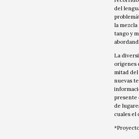
recorrido
del lengu
problemát
la mezcla
tango y m
abordando
La divers
orígenes 
mitad del 
nuevas te
informaci
presente 
de lugare
cuales el
*Proyecto