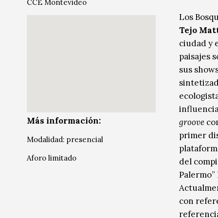
CCE Montevideo
Música
Los Bosqu
Tejo Matt
Sin categoría
Sin categoría
ciudad y 
paisajes 
sus shows 
sintetiza
ecologist
influenci
Más información:
groove
com
primer di
Modalidad: presencial
plataforma
Aforo limitado
del compi
Palermo” 
Actualmen
con refer
referencia