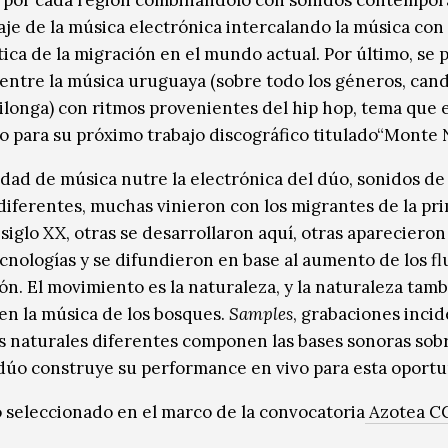
 por cada región combinándolo con sonidos contempo
aje de la música electrónica intercalando la música con 
ica de la migración en el mundo actual. Por último, se 
 entre la música uruguaya (sobre todo los géneros, ca
ilonga) con ritmos provenientes del hip hop, tema que 
 para su próximo trabajo discográfico titulado“Monte N
idad de música nutre la electrónica del dúo, sonidos de
diferentes, muchas vinieron con los migrantes de la pr
siglo XX, otras se desarrollaron aquí, otras aparecieron
cnologías y se difundieron en base al aumento de los fl
ón. El movimiento es la naturaleza, y la naturaleza tamb
en la música de los bosques.
Samples
, grabaciones incid
s naturales diferentes componen las bases sonoras sobr
 dúo construye su performance en vivo para esta oportu
 seleccionado en el marco de la convocatoria
Azotea C