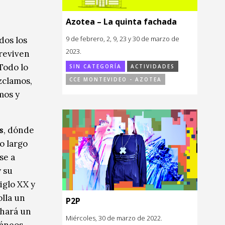
Azotea – La quinta fachada
9 de febrero, 2, 9, 23 y 30 de marzo de
dos los
2023.
breviven
Todo lo
SIN CATEGORÍA
ACTIVIDADES
zclamos,
CCE MONTEVIDEO - AZOTEA
mos y
s
, dónde
o largo
se a
y su
iglo XX y
olla un
P2P
 hará un
Miércoles, 30 de marzo de 2022.