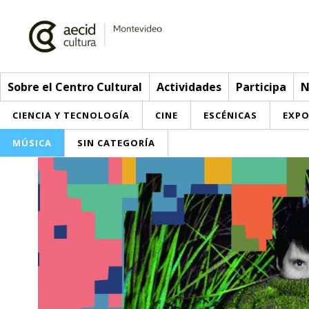
Sobre el Centro Cultural
Actividades
Participa
N
CIENCIA Y TECNOLOGÍA
CINE
ESCÉNICAS
EXPO
MÚSICA
SIN CATEGORÍA
Sobre el Centro Cultural
Red AECID
Actividades
Equipo
> Ir a Actividades
Participa
Instalaciones
Esta semana
Envíanos tu propuesta
Noticias
Visítanos
Inscripciones
Buzón de sugerencias
Convocatorias