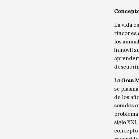
Concept
La vida e
rincones 
los anima
inmóvil s
aprendemo
descubrim
La Gran M
se plasma
de los año
sonidos o
problemát
siglo XXI
concepto 