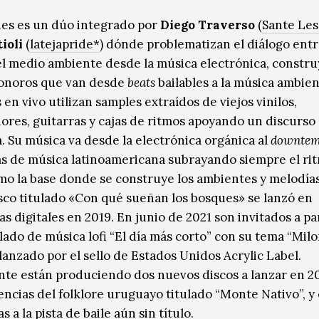
es es un dúo integrado por
Diego Traverso
(
Sante Les
ioli
(
latejapride*
) dónde problematizan el diálogo entr
el medio ambiente desde la música electrónica, constr
sonoros que van desde
beats
bailables a la música ambien
en vivo utilizan samples extraídos de viejos vinilos,
dores, guitarras y cajas de ritmos apoyando un discurso
a. Su música va desde la electrónica orgánica al
downte
as de música latinoamericana subrayando siempre el rit
o la base donde se construye los ambientes y melodías
sco titulado «Con qué sueñan los bosques» se lanzó en
s digitales en 2019. En junio de 2021 son invitados a pa
lado de música lofi “El día más corto” con su tema “Mil
lanzado por el sello de Estados Unidos Acrylic Label.
te están produciendo dos nuevos discos a lanzar en 2
encias del folklore uruguayo titulado “Monte Nativo”, y
s a la pista de baile aún sin título.