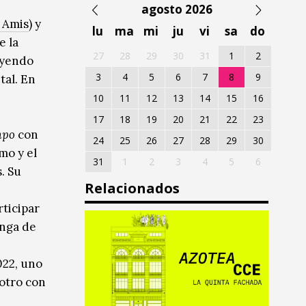
agosto 2026
 Amis
) y
lu
ma
mi
ju
vi
sa
do
e la
27
28
29
30
31
1
2
uyendo
3
4
5
6
7
8
9
tal. En
10
11
12
13
14
15
16
17
18
19
20
21
22
23
mpo
con
24
25
26
27
28
29
30
mo y el
31
1
2
3
4
5
6
. Su
Relacionados
rticipar
onga de
022, uno
 otro con