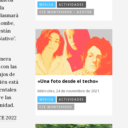
ráneos
MÚSICA
ACTIVIDADES
la
CCE MONTEVIDEO - AZOTEA
plasmará
ndombe,
están
ativo”.
imera
 con las
ujos de
«Una foto desde el techo»
ién está
entales
Miércoles, 24 de noviembre de 2021.
e las
MÚSICA
ACTIVIDADES
nidad.
CCE MONTEVIDEO
CE 2022