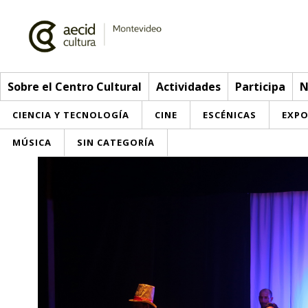
Sobre el Centro Cultural
Actividades
Participa
N
CIENCIA Y TECNOLOGÍA
CINE
ESCÉNICAS
EXPO
MÚSICA
SIN CATEGORÍA
Sobre el Centro Cultural
Red AECID
Actividades
Equipo
> Ir a Actividades
Participa
Instalaciones
Esta semana
Envíanos tu propuesta
Noticias
Visítanos
Inscripciones
Buzón de sugerencias
Convocatorias