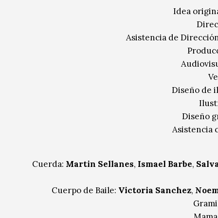
Idea origina
Direc
Asistencia de Direcció
Producc
Audiovisu
Ve
Diseño de i
Ilus
Diseño gr
Asistencia 
Cuerda:
Martin Sellanes
,
Ismael Barbe
,
Salv
Cuerpo de Baile:
Victoria Sanchez
,
Noem
Gramil
Mama 