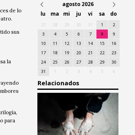
agosto 2026
ces de lo
lu
ma
mi
ju
vi
sa
do
eatro.
27
28
29
30
31
1
2
tido sus
3
4
5
6
7
8
9
10
11
12
13
14
15
16
17
18
19
20
21
22
23
sa la
24
25
26
27
28
29
30
31
1
2
3
4
5
6
Relacionados
trayendo
tambores
rilogía,
no para