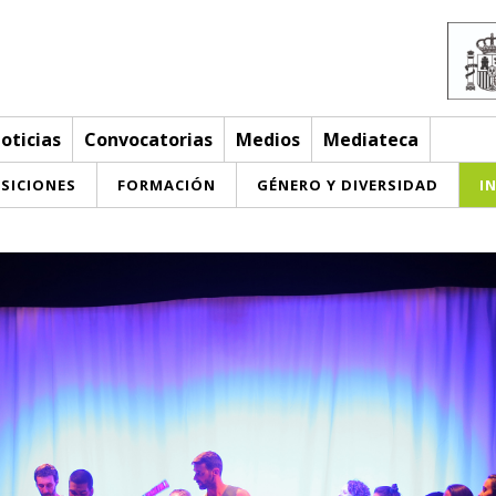
oticias
Convocatorias
Medios
Mediateca
SICIONES
FORMACIÓN
GÉNERO Y DIVERSIDAD
I