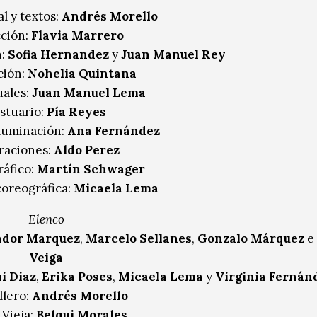
l y textos:
Andrés Morello
ción:
Flavia Marrero
n:
Sofia Hernandez
y
Juan Manuel Rey
ión:
Nohelia Quintana
ales:
Juan Manuel Lema
stuario:
Pía Reyes
luminación:
Ana Fernández
traciones:
Aldo Perez
áfico:
Martín Schwager
coreográfica:
Micaela Lema
Elenco
ador Marquez
,
Marcelo Sellanes
,
Gonzalo Márquez
e
Veiga
i Diaz
,
Erika Poses
,
Micaela Lema
y
Virginia Fernán
lero:
Andrés Morello
Vieja:
Belqui Morales