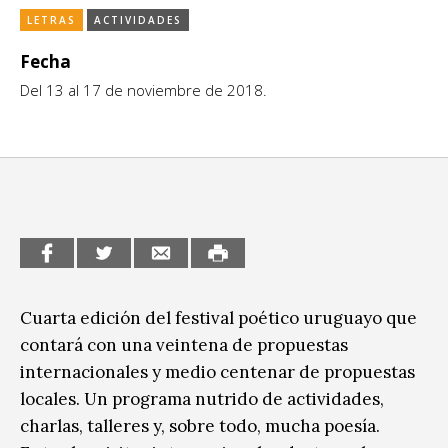
LETRAS
ACTIVIDADES
CCE en el interior/libros
Exposiciones
Fecha
Espacio itinerante de lectura infantil
Formación
Del 13 al 17 de noviembre de 2018.
Género y Diversidad
Infantil y Juvenil
Letras
Medio Ambiente
Música
Cuarta edición del festival poético uruguayo que
contará con una veintena de propuestas
Sin categoría
internacionales y medio centenar de propuestas
locales. Un programa nutrido de actividades,
charlas, talleres y, sobre todo, mucha poesía.