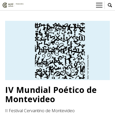
Sobre el Centro Cultural
Red AECID
Actividades
Equipo
> Ir a Actividades
Participa
Instalaciones
Esta semana
Envíanos tu propuesta
Noticias
Visítanos
Inscripciones
Buzón de sugerencias
Convocatorias
> Ir a Convocatorias
Medios
Convocatorias CCE
Sala de Prensa
Mediateca
IV Mundial Poético de
Convocatorias externas
CCE Medios
> Ir a Mediateca
Ciencia y Tecnología
Montevideo
Ludoteca
Cine
II Festival Cervantino de Montevideo
Comicteca
Escénicas