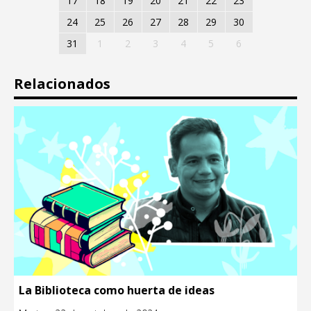
17
18
19
20
21
22
23
24
25
26
27
28
29
30
31
1
2
3
4
5
6
Relacionados
La Biblioteca como huerta de ideas