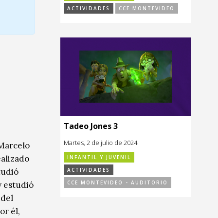
ACTIVIDADES
CCE MONTEVIDEO
Tadeo Jones 3
Martes, 2 de julio de 2024.
 Marcelo
ealizado
INFANTIL Y JUVENIL
tudió
ACTIVIDADES
CCE MONTEVIDEO - AUDITORIO
y estudió
 del
or él,