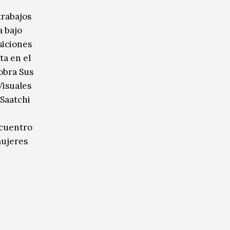
e
trabajos
a bajo
siciones
ta en el
obra Sus
Visuales
Saatchi
ncuentro
mujeres