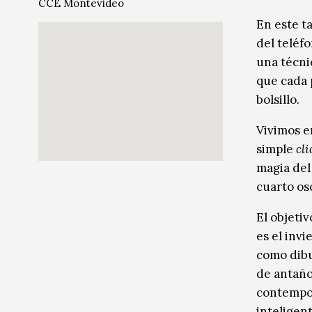
CCE Montevideo
Música
Música
En este t
del teléf
Sin categoría
Sin categoría
una técni
que cada 
bolsillo.
Vivimos en
simple
cli
magia del
cuarto osc
El objeti
es el inv
como dibu
de antaño
contempor
inteligen