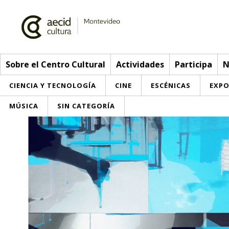
Sobre el Centro Cultural
Actividades
Participa
N
CIENCIA Y TECNOLOGÍA
CINE
ESCÉNICAS
EXPO
MÚSICA
SIN CATEGORÍA
Sobre el Centro Cultural
Red AECID
Actividades
Equipo
> Ir a Actividades
Participa
Instalaciones
Esta semana
Envíanos tu propuesta
Noticias
Visítanos
Inscripciones
Buzón de sugerencias
Convocatorias