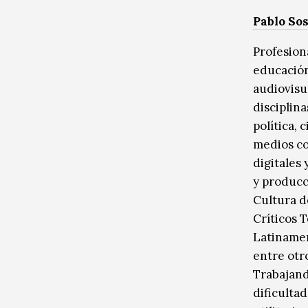
Pablo So
Profesion
educación.
audiovisu
disciplina
política,
medios co
digitales
y producc
Cultura d
Críticos 
Latinamer
entre otr
Trabajand
dificulta