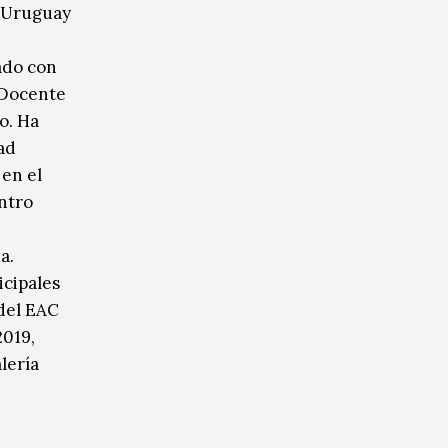
n Uruguay
ado con
 Docente
o. Ha
ad
 en el
ntro
a.
icipales
 del EAC
2019,
lería