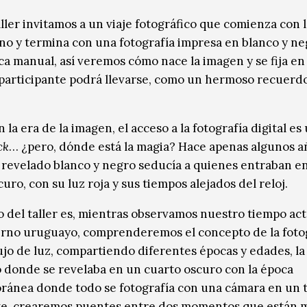
aller invitamos a un viaje fotográfico que comienza con 
ono y termina con una fotografía impresa en blanco y n
ca manual, así veremos cómo nace la imagen y se fija en
participante podrá llevarse, como un hermoso recuerdo
 la era de la imagen, el acceso a la fotografía digital es
ck
… ¿pero, dónde está la magia? Hace apenas algunos a
 revelado blanco y negro seducía a quienes entraban en
uro, con su luz roja y sus tiempos alejados del reloj.
vo del taller es, mientras observamos nuestro tiempo ac
ierno uruguayo, comprenderemos el concepto de la foto
jo de luz, compartiendo diferentes épocas y edades, la
 donde se revelaba en un cuarto oscuro con la época
ánea donde todo se fotografía con una cámara en un 
te, crearemos puentes entre dos momentos que están