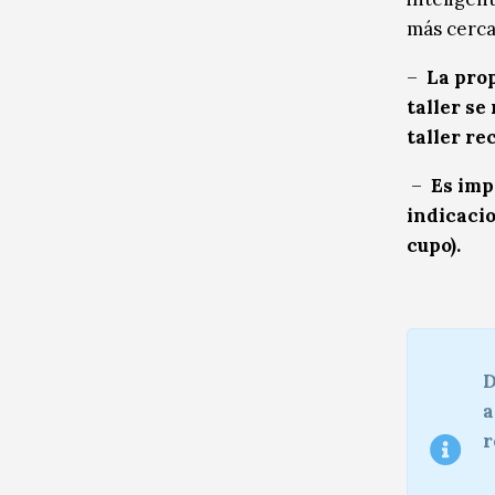
más cerca
–
La prop
taller se
taller re
–
Es imp
indicaci
cupo).
D
a
r