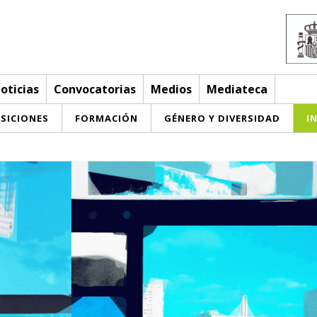
oticias
Convocatorias
Medios
Mediateca
SICIONES
FORMACIÓN
GÉNERO Y DIVERSIDAD
I