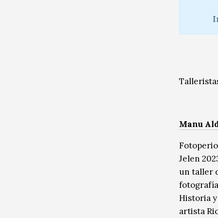
I
Tallerista
Manu Ald
Fotoperio
Jelen 202
un taller
fotografí
Historia 
artista Ri