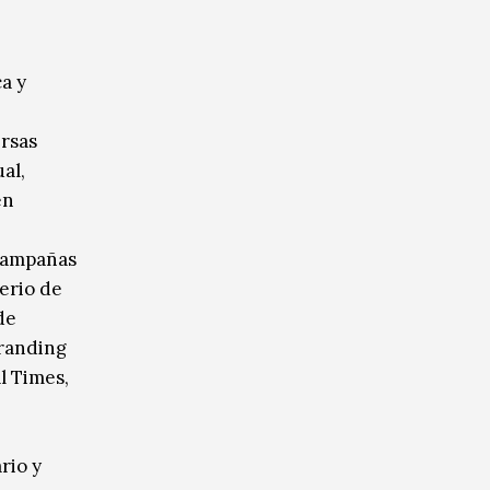
a y
ersas
al,
en
 campañas
erio de
de
Branding
l Times,
rio y