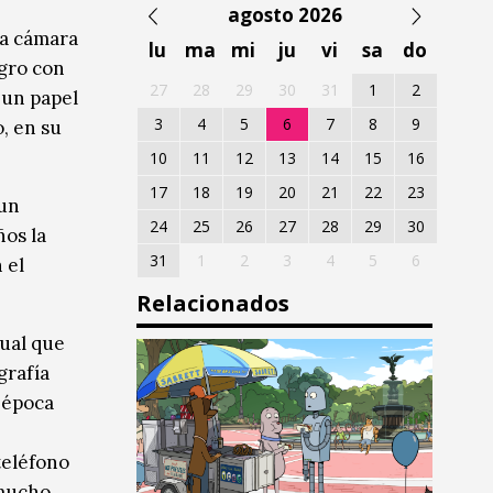
agosto 2026
la cámara
lu
ma
mi
ju
vi
sa
do
egro con
27
28
29
30
31
1
2
 un papel
3
4
5
6
7
8
9
, en su
10
11
12
13
14
15
16
17
18
19
20
21
22
23
 un
24
25
26
27
28
29
30
ños la
31
1
2
3
4
5
6
 el
Relacionados
tual que
grafía
 época
teléfono
 mucho