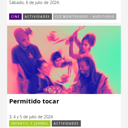
Sábado, 6 de julio de 2024.
CCE en el interior/libros
Exposiciones
CINE
ACTIVIDADES
CCE MONTEVIDEO - AUDITORIO
Espacio itinerante de lectura infantil
Formación
Género y Diversidad
Infantil y Juvenil
Letras
Medio Ambiente
Música
Sin categoría
Permitido tocar
3, 4 y 5 de julio de 2024.
INFANTIL Y JUVENIL
ACTIVIDADES