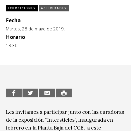
CCE en el interior/libros
EXPOSICIONES
ACTIVIDADES
Exposiciones
Fecha
Espacio itinerante de lectura infantil
Formación
Martes, 28 de mayo de 2019.
Horario
Género y Diversidad
18:30
Infantil y Juvenil
Letras
Medio Ambiente
Música
Sin categoría
Les invitamos a participar junto con las curadoras
de la exposición
“Intersticios”
, inaugurada en
febrero en la Planta Baja del CCE, a este