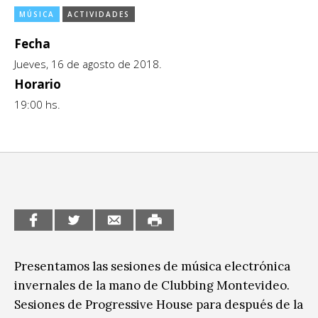
MÚSICA
ACTIVIDADES
CCE en el interior/libros
Exposiciones
Fecha
Espacio itinerante de lectura infantil
Formación
Jueves, 16 de agosto de 2018.
Género y Diversidad
Horario
19:00 hs.
Infantil y Juvenil
Letras
Medio Ambiente
Música
Sin categoría
Presentamos las sesiones de música electrónica
invernales de la mano de Clubbing Montevideo.
Sesiones de Progressive House para después de la