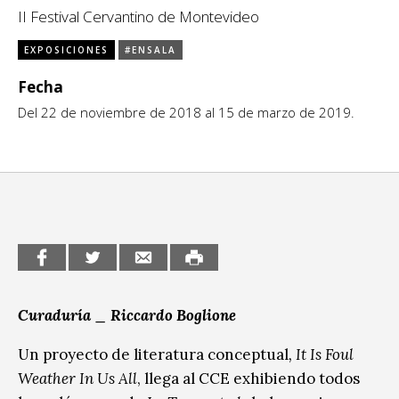
II Festival Cervantino de Montevideo
CCE en el interior/libros
Exposiciones
EXPOSICIONES
#ENSALA
Espacio itinerante de lectura infantil
Formación
Fecha
Del 22 de noviembre de 2018 al 15 de marzo de 2019.
Género y Diversidad
Infantil y Juvenil
Letras
Medio Ambiente
Música
Sin categoría
Curaduría _ Riccardo Boglione
Un proyecto de literatura conceptual
, It Is Foul
Weather In Us All
, llega al CCE exhibiendo todos