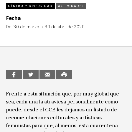
GÉNERO Y DIVERSIDAD
ACTIVIDADES
CCE en el interior/libros
Exposiciones
Fecha
Espacio itinerante de lectura infantil
Formación
Del 30 de marzo al 30 de abril de 2020.
Género y Diversidad
Infantil y Juvenil
Letras
Medio Ambiente
Música
Frente a esta situación que, por muy global que
sea, cada una la atraviesa personalmente como
Sin categoría
puede, desde el CCE les dejamos un listado de
recomendaciones culturales y artísticas
feministas para que, al menos, esta cuarentena