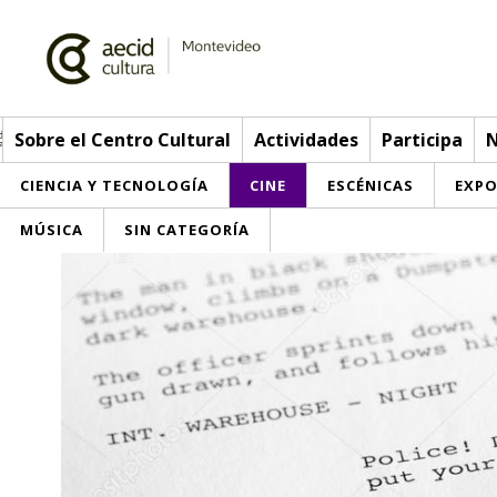
Sobre el Centro Cultural
Actividades
Participa
N
CIENCIA Y TECNOLOGÍA
CINE
ESCÉNICAS
EXPO
MÚSICA
SIN CATEGORÍA
Sobre el Centro Cultural
Red AECID
Actividades
Equipo
> Ir a Actividades
Participa
Instalaciones
Esta semana
Envíanos tu propuesta
Noticias
Visítanos
Inscripciones
Buzón de sugerencias
Convocatorias