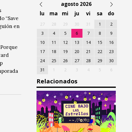
agosto 2026
s
lu
ma
mi
ju
vi
sa
do
do “Save
27
28
29
30
31
1
2
 guión en
3
4
5
6
7
8
9
10
11
12
13
14
15
16
 “Porque
17
18
19
20
21
22
23
ward
24
25
26
27
28
29
30
up
31
1
2
3
4
5
6
mporada
Relacionados