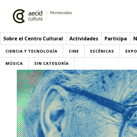
Sobre el Centro Cultural
Actividades
Participa
N
CIENCIA Y TECNOLOGÍA
CINE
ESCÉNICAS
EXPO
MÚSICA
SIN CATEGORÍA
Sobre el Centro Cultural
Red AECID
Actividades
Equipo
> Ir a Actividades
Participa
Instalaciones
Esta semana
Envíanos tu propuesta
Noticias
Visítanos
Inscripciones
Buzón de sugerencias
Convocatorias