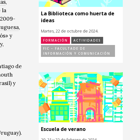
tas
,
 la
La Biblioteca como huerta de
2009-
ideas
tuguesa
,
Martes, 22 de octubre de 2024.
ós» y
FORMACIÓN
ACTIVIDADES
y,
FIC – FACULTADE DE
INFORMACIÓN Y COMUNICACIÓN
ntiago de
mouth
asil) y
Escuela de verano
Uruguay).
20, 21 y 22 de febrero de 2024.