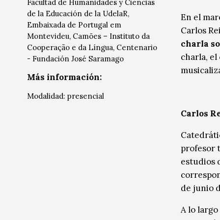
Facultad de Humanidades y Ciencias
Música
Música
de la Educación de la UdelaR,
En el mar
Embaixada de Portugal em
Carlos Rei
Sin categoría
Sin categoría
Montevideu, Camões – Instituto da
charla so
Cooperação e da Língua, Centenario
charla, e
- Fundación José Saramago
musicaliz
Más información:
Modalidad: presencial
Carlos Re
Catedráti
profesor t
estudios 
correspon
de junio 
A lo largo