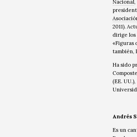
Nacional
,
president
Asociació
2011). Ac
dirige los
«Figuras 
también, l
Ha sido p
Composte
(EE. UU.),
Universida
Andrés S
Es un can