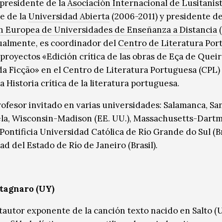
 presidente de la
Asociación Internacional de Lusitanis
e de la
Universidad Abierta
(2006-2011) y presidente de
n Europea de Universidades de Enseñanza a Distancia
(
tualmente, es coordinador del
Centro de Literatura Por
 proyectos «Edición crítica de las obras de Eça de Queir
da Ficção» en el Centro de Literatura Portuguesa (CPL) 
a Historia crítica de la literatura portuguesa.
rofesor invitado en varias universidades: Salamanca, Sa
la, Wisconsin-Madison (EE. UU.), Massachusetts-Dart
 Pontificia Universidad Católica de Río Grande do Sul (Br
d del Estado de Río de Janeiro (Brasil).
tagnaro (UY)
tautor exponente de la canción texto nacido en Salto (