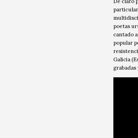
De claro p
particular
multidisc
poetas ur
cantado a
popular p
resistenci
Galicia (E
grabadas 