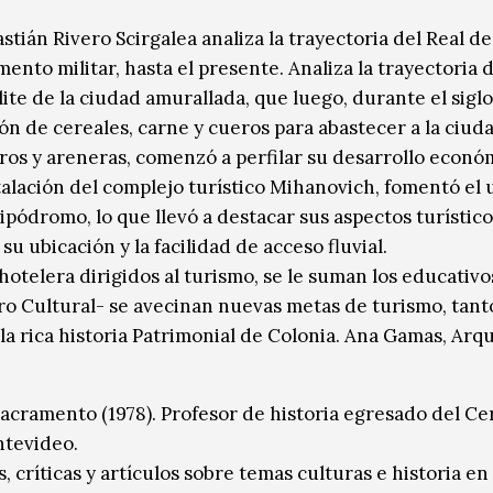
stián Rivero Scirgalea analiza la trayectoria del Real d
to militar, hasta el presente. Analiza la trayectoria d
ite de la ciudad amurallada, que luego, durante el siglo
ón de cereales, carne y cueros para abastecer a la ciud
deros y areneras, comenzó a perfilar su desarrollo econó
stalación del complejo turístico Mihanovich, fomentó el 
hipódromo, lo que llevó a destacar sus aspectos turístico
u ubicación y la facilidad de acceso fluvial.
hotelera dirigidos al turismo, se le suman los educativos
ro Cultural- se avecinan nuevas metas de turismo, tant
a rica historia Patrimonial de Colonia. Ana Gamas, Arq
acramento (1978). Profesor de historia egresado del Cer
ntevideo.
 críticas y artículos sobre temas culturas e historia e