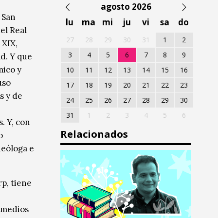
agosto 2026
e San
lu
ma
mi
ju
vi
sa
do
el Real
27
28
29
30
31
1
2
 XIX,
3
4
5
6
7
8
9
ad. Y que
mico y
10
11
12
13
14
15
16
uso
17
18
19
20
21
22
23
s y de
24
25
26
27
28
29
30
31
1
2
3
4
5
6
. Y, con
Relacionados
o
ueóloga e
p, tiene
n medios