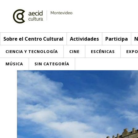
Sobre el Centro Cultural
Actividades
Participa
N
CIENCIA Y TECNOLOGÍA
CINE
ESCÉNICAS
EXPO
MÚSICA
SIN CATEGORÍA
Sobre el Centro Cultural
Red AECID
Actividades
Equipo
> Ir a Actividades
Participa
Instalaciones
Esta semana
Envíanos tu propuesta
Noticias
Visítanos
Inscripciones
Buzón de sugerencias
Convocatorias