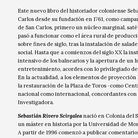
Música
Música
Este nuevo libro del historiador coloniense Seba
Carlos desde su fundación en 1761, como campamen
Sin categoría
Sin categoría
de San Carlos, primero un núcleo marginal, satél
pasó a funcionar como el área rural de producci
sobre fines de siglo, tras la instalación de sala
social. Hasta que a comienzos del siglo XX la in
intensivo de los balnearios y la apertura de un 
entretenimiento, acordes con lo privilegiado de s
En la actualidad, a los elementos de proyección 
la restauración de la Plaza de Toros -como Cent
nacional como internacional, concordantes con l
Investigadora.
Sebastián Rivero Scirgalea
nació en Colonia del S
un máster en historia por la Universidad de Mo
A partir de 1996 comenzó a publicar comentarios,