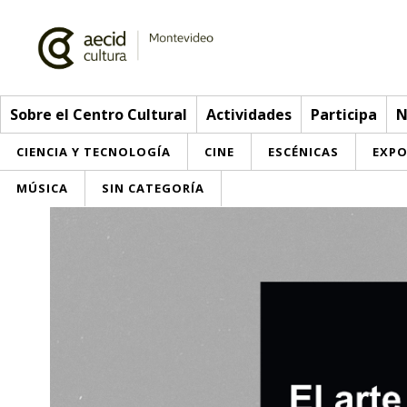
Sobre el Centro Cultural
Actividades
Participa
N
CIENCIA Y TECNOLOGÍA
CINE
ESCÉNICAS
EXPO
MÚSICA
SIN CATEGORÍA
Sobre el Centro Cultural
Red AECID
Actividades
Equipo
> Ir a Actividades
Participa
Instalaciones
Esta semana
Envíanos tu propuesta
Noticias
Visítanos
Inscripciones
Buzón de sugerencias
Convocatorias