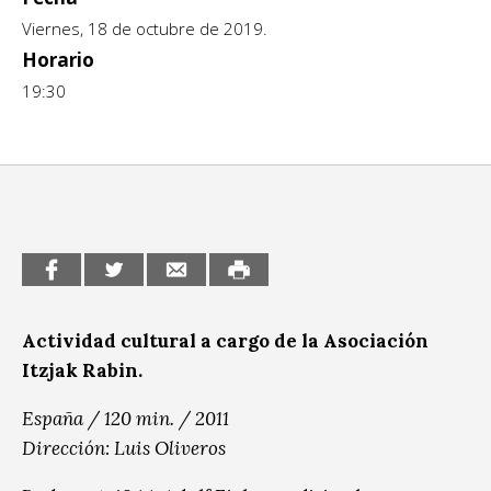
Escénicas
Viernes, 18 de octubre de 2019.
CCE en el interior/libros
Exposiciones
Horario
Espacio itinerante de lectura infantil
19:30
Formación
Género y Diversidad
Infantil y Juvenil
Letras
Medio Ambiente
Música
Actividad cultural a cargo de la Asociación
Itzjak Rabin.
Sin categoría
España / 120 min. / 2011
Dirección: Luis Oliveros