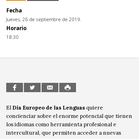
CCE en el interior/libros
Fecha
Exposiciones
Jueves, 26 de septiembre de 2019.
Espacio itinerante de lectura infantil
Formación
Horario
Género y Diversidad
18:30
Infantil y Juvenil
Letras
Medio Ambiente
Música
Sin categoría
El
Día Europeo de las Lenguas
quiere
concienciar sobre el enorme potencial que tienen
los idiomas como herramienta profesional e
intercultural, que permiten acceder a nuevas