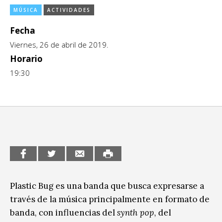
MÚSICA
ACTIVIDADES
CCE en el interior/libros
Exposiciones
Fecha
Espacio itinerante de lectura infantil
Formación
Viernes, 26 de abril de 2019.
Género y Diversidad
Horario
19:30
Infantil y Juvenil
Letras
Medio Ambiente
Música
Sin categoría
Plastic Bug es una banda que busca expresarse a
través de la música principalmente en formato de
banda, con influencias del
synth pop
, del