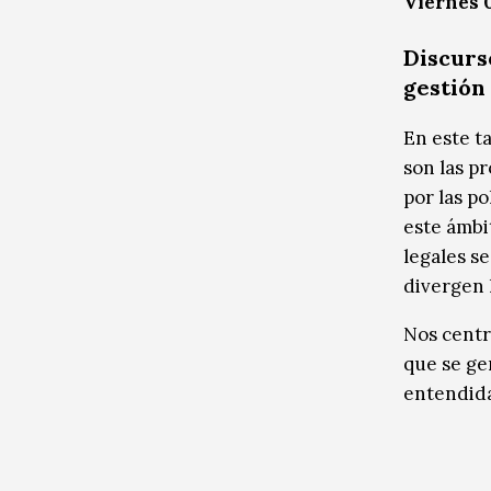
Viernes 0
Discurso
gestión
En este ta
son las p
por las po
este ámbi
legales s
divergen 
Nos centr
que se ge
entendida