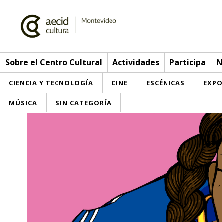
Sobre el Centro Cultural
Actividades
Participa
N
CIENCIA Y TECNOLOGÍA
CINE
ESCÉNICAS
EXPO
MÚSICA
SIN CATEGORÍA
Sobre el Centro Cultural
Red AECID
Actividades
Equipo
> Ir a Actividades
Participa
Instalaciones
Esta semana
Envíanos tu propuesta
Noticias
Visítanos
Inscripciones
Buzón de sugerencias
Convocatorias