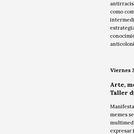
antirraci
como comp
intermedi
estrategi
conocimie
anticoloni
Viernes 3
Arte, m
Taller d
Manifesta
memes se 
multimedi
expresar 