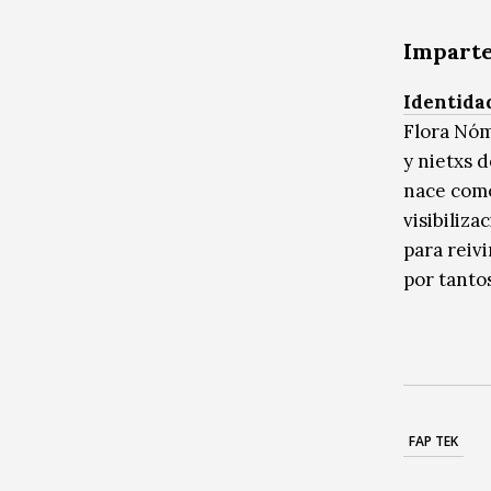
Imparte
Identida
Flora Nóm
y nietxs 
nace como
visibiliz
para reiv
por tanto
FAP TEK