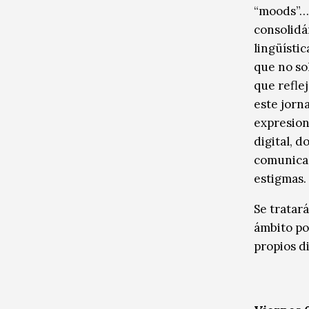
“moods”… 
consolidá
lingüísti
que no so
que refle
este jorna
expresion
digital, 
comunicac
estigmas.
Se tratar
ámbito po
propios d