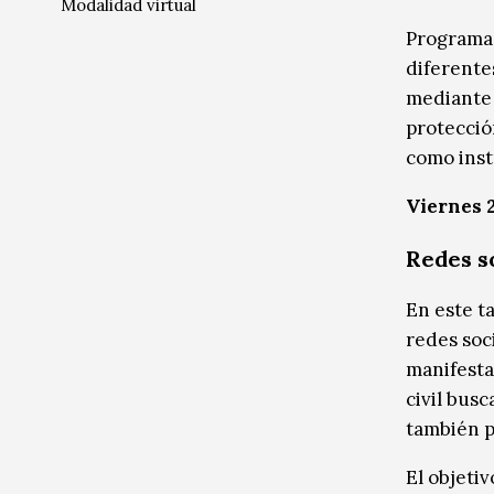
Modalidad virtual
Música
Música
Programa 
diferente
Sin categoría
Sin categoría
mediante 
protecció
como inst
Viernes 2
Redes s
En este t
redes soc
manifestac
civil bus
también pa
El objetiv