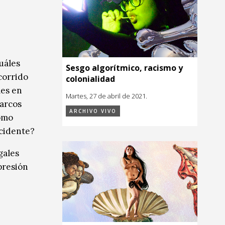
:
uáles
Sesgo algorítmico, racismo y
corrido
colonialidad
les en
Martes, 27 de abril de 2021.
marcos
ARCHIVO VIVO
Cómo
ccidente?
gales
presión