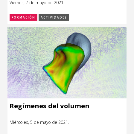
Viernes, 7 de mayo de 2021.
CCE en el interior/libros
Exposiciones
FORMACIÓN
ACTIVIDADES
Espacio itinerante de lectura infantil
Formación
Género y Diversidad
Infantil y Juvenil
Letras
Medio Ambiente
Música
Sin categoría
Regímenes del volumen
Miércoles, 5 de mayo de 2021.